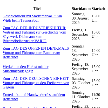
Titel
Startdatum
Startzeit
Sonntag,
Geschichtstour mit Stadtarchivar Julian
13:00
30. August
Wirth beim TaunusSoul
Uhr
2026
Zum TAG DER INDUSTRIEKULTUR:
Freitag, 11.
Vortrag und Führung zur Geschichte vom
15:00
September
Sägewerk Dichmann zum
Uhr
2026
Büromöbelhersteller VARIO
Sonntag,
Zum TAG DES OFFENEN DENKMALS
13.
15:00
Vortrag und Führung zum Bunker am
September
Uhr
Rettershof
2026
Freitag, 18.
Werkeln in den Herbst mit der
15:00
September
Museumspädagogin
Uhr
2026
Zum TAG DER DEUTSCHEN EINHEIT
Samstag,
15:00
Vortrag und Führung zu den Freiherren von
03. Oktober
Uhr
Gagern
2026
Sonntag,
Erntedank- und Handwerkerfest auf dem
11:30
11. Oktober
Rettershof
Uhr
2026
Freitag, 23.