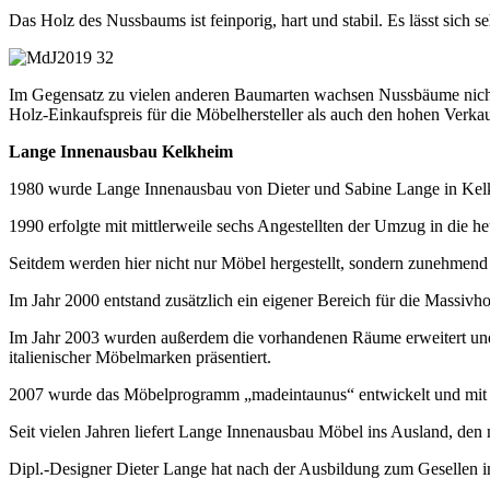
Das Holz des Nussbaums ist feinporig, hart und stabil. Es lässt sich s
Im Gegensatz zu vielen anderen Baumarten wachsen Nussbäume nicht i
Holz-Einkaufspreis für die Möbelhersteller als auch den hohen Verk
Lange Innenausbau Kelkheim
1980 wurde Lange Innenausbau von Dieter und Sabine Lange in Kelkh
1990 erfolgte mit mittlerweile sechs Angestellten der Umzug in die 
Seitdem werden hier nicht nur Möbel hergestellt, sondern zunehmend 
Im Jahr 2000 entstand zusätzlich ein eigener Bereich für die Massivh
Im Jahr 2003 wurden außerdem die vorhandenen Räume erweitert und
italienischer Möbelmarken präsentiert.
2007 wurde das Möbelprogramm „madeintaunus“ entwickelt und mit Erf
Seit vielen Jahren liefert Lange Innenausbau Möbel ins Ausland, den
Dipl.-Designer Dieter Lange hat nach der Ausbildung zum Gesellen i