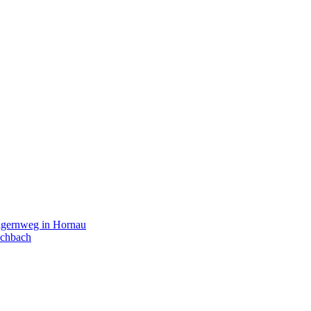
agernweg in Hornau
schbach