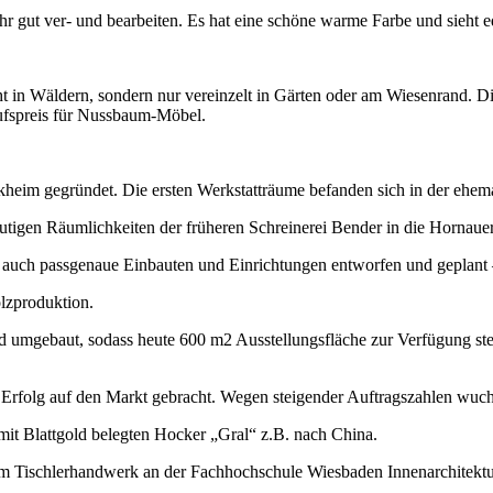
ehr gut ver- und bearbeiten. Es hat eine schöne warme Farbe und sieht e
n Wäldern, sondern nur vereinzelt in Gärten oder am Wiesenrand. Die 
aufspreis für Nussbaum-Möbel.
eim gegründet. Die ersten Werkstatträume befanden sich in der ehemal
heutigen Räumlichkeiten der früheren Schreinerei Bender in die Hornau
auch passgenaue Einbauten und Einrichtungen entworfen und geplant – 
olzproduktion.
 umgebaut, sodass heute 600 m2 Ausstellungsfläche zur Verfügung st
olg auf den Markt gebracht. Wegen steigender Auftragszahlen wuchs d
 mit Blattgold belegten Hocker „Gral“ z.B. nach China.
m Tischlerhandwerk an der Fachhochschule Wiesbaden Innenarchitektur