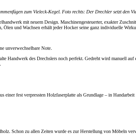
sammenfügen zum Vieleck-Kegel. Foto rechts: Der Drechler setzt den V
elhandwerk mit neuem Design. Maschinengesteuerter, exakter Zuschnitt
en, Ölen und Wachsen erhält jeder Hocker seine ganz individuelle Wirk
ne unverwechselbare Note.
s alte Handwerk des Drechslers noch perfekt. Gedreht wird manuell auf
.
 einer fest verpressten Holzfaserplatte als Grundlage – in Handarbeit 
holz. Schon zu allen Zeiten wurde es zur Herstellung von Möbeln ver