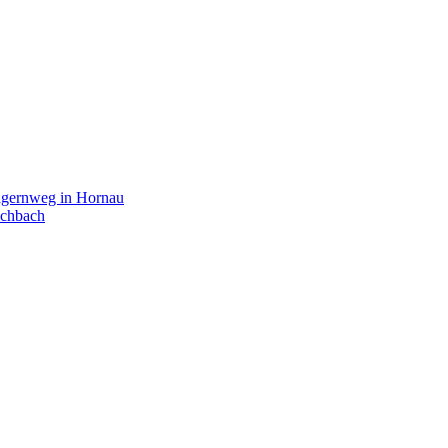
agernweg in Hornau
schbach