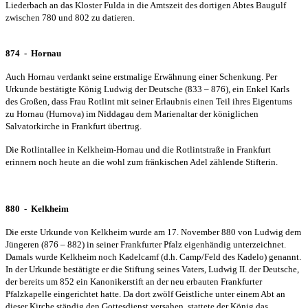
Liederbach an das Kloster Fulda in die Amtszeit des dortigen Abtes Baugulf
zwischen 780 und 802 zu datieren.
874 - Hornau
Auch Hornau verdankt seine erstmalige Erwähnung einer Schenkung. Per
Urkunde bestätigte König Ludwig der Deutsche (833 – 876), ein Enkel Karls
des Großen, dass Frau Rotlint mit seiner Erlaubnis einen Teil ihres Eigentums
zu Hornau (Hurnova) im Niddagau dem Marienaltar der königlichen
Salvatorkirche in Frankfurt übertrug.
Die Rotlintallee in Kelkheim-Hornau und die Rotlintstraße in Frankfurt
erinnern noch heute an die wohl zum fränkischen Adel zählende Stifterin.
880 - Kelkheim
Die erste Urkunde von Kelkheim wurde am 17. November 880 von Ludwig dem
Jüngeren (876 – 882) in seiner Frankfurter Pfalz eigenhändig unterzeichnet.
Damals wurde Kelkheim noch Kadelcamf (d.h. Camp/Feld des Kadelo) genannt.
In der Urkunde bestätigte er die Stiftung seines Vaters, Ludwig II. der Deutsche,
der bereits um 852 ein Kanonikerstift an der neu erbauten Frankfurter
Pfalzkapelle eingerichtet hatte. Da dort zwölf Geistliche unter einem Abt an
dieser Kirche ständig den Gottesdienst versahen, stattete der König das