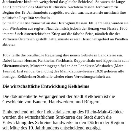
Jahrhunderte hindurch weitgehend das gleiche Schicksal. So waren sie lange
Zeit Untertanen des Mainzer Kurfürsten. Nachdem dessen Territorium zu
Beginn des 19. Jahrhunderts ausgelöst worden war, mussten sie mehrfach ihre
politische Loyalität wechseln.
So fielen die Orte zunächst an das Herzogtum Nassau. 60 Jahre lang wurden sie
von Wiesbaden aus regiert. Nachdem sich jedoch der Herzog von Nassau 1866
im preußisch-österreichischen Krieg auf die falsche Seite, nämlich die des
Verlierers Österreich gestellt hatte, musste er sein Herrschaftsgebiet an Preußen
abtreten.
1867 teilte die preußische Regierung ihre neuen Gebiete in Landkreise ein.
Dabei kamen Hornau, Kelkheim, Fischbach, Ruppertshain und Eppenhain zum
Obertaunuskreis, Münster hingegen fiel an den Landkreis Wiesbaden (Main-
Taunus). Erst seit der Gründung des Main-Taunus-Kreises 1928 gehören alle
heutigen Kelkheimer Stadtteile wieder einer Verwaltungseinheit an.
Die wirtschaftliche Entwicklung Kelkheims
Die dokumentierte Vergangenheit der Stadt Kelkheim ist die
Geschichte von Bauern, Handwerkern und Bürgern.
Einhergehend mit der Industrialisierung des Rhein-Main-Gebiete
wurden die wirtschaftlichen Strukturen der Stadt durch die
Entwicklung des Schreinerhandwerks in den Dörfern der Region
seit Mitte des 19. Jahrhunderts entscheidend geprägt.